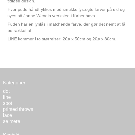
tidløse design.
Hver pude håndtrykkes med smukke lysægte farver på uld og
syes på Janne Wendts værksted i København.
Puden har en lynlås i matchende farve, der gør det nemt at få
betrækket af.
LINE kommer i to størrelser: 20ø x 50cm og 20ø x 80cm.
Kategorier
dot
line
spot
printed throws
lace
se mere