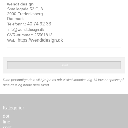
wendt design
Smallegade 52 C, 3.
2000 Frederiksberg
Danmark
40 74 92 33
Telefonnr.:
CVR-nummer: 25561813
https://wendtdesign.dk
Web:
Send
Dine personlige data vil hjælpe os når vi skal kontakte dig. Vi lover at passe på
dine data og holde dem sikret.
Kategorier
dot
line
spot