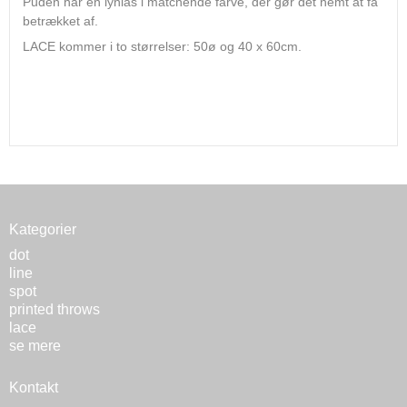
Puden har en lynlås i matchende farve, der gør det nemt at få
betrækket af.
LACE kommer i to størrelser: 50ø og 40 x 60cm.
Kategorier
dot
line
spot
printed throws
lace
se mere
Kontakt