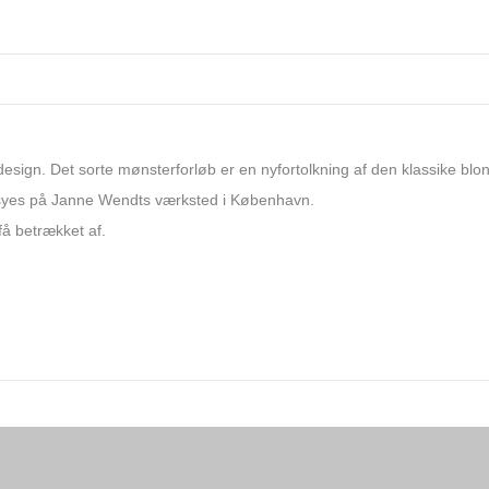
design. Det sorte mønsterforløb er en nyfortolkning af den klassike blo
syes på Janne Wendts værksted i København.
få betrækket af.