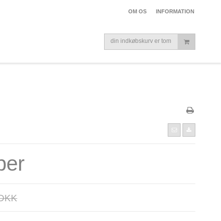
OM OS
INFORMATION
din indkøbskurv er tom
per
 DKK