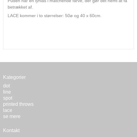
Puden har en lynlås i matchende farve, der gør det nemt at få
betrækket af.
LACE kommer i to størrelser: 50ø og 40 x 60cm.
Kategorier
dot
line
spot
printed throws
lace
se mere
Kontakt