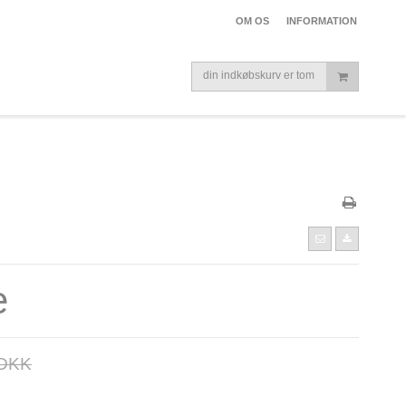
OM OS
INFORMATION
din indkøbskurv er tom
e
 DKK