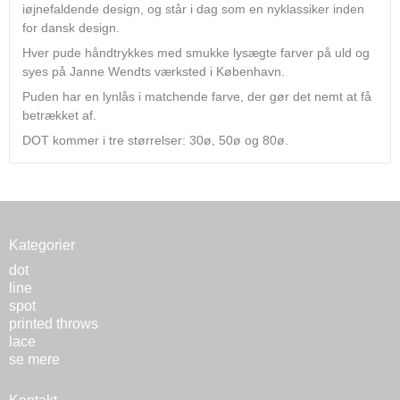
iøjnefaldende design, og står i dag som en nyklassiker inden
for dansk design.
Hver pude håndtrykkes med smukke lysægte farver på uld og
syes på Janne Wendts værksted i København.
Puden har en lynlås i matchende farve, der gør det nemt at få
betrækket af.
DOT kommer i tre størrelser: 30ø, 50ø og 80ø.
Kategorier
dot
line
spot
printed throws
lace
se mere