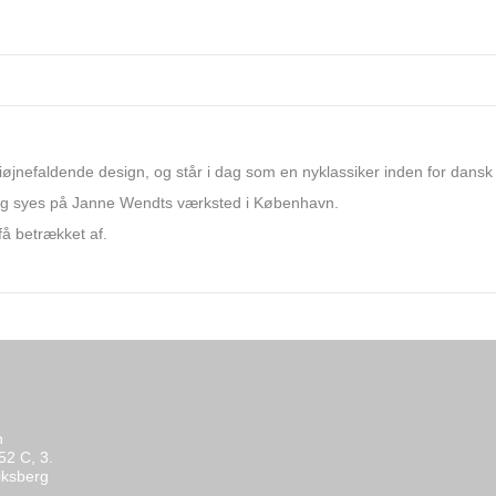
øjnefaldende design, og står i dag som en nyklassiker inden for dansk
og syes på Janne Wendts værksted i København.
få betrækket af.
n
52 C, 3.
iksberg