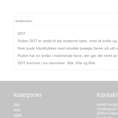
beskrivelse
DOT
Puden DOT er skabt til det moderne hjem, med sit enkle og i
Hver pude håndtrykkes med smukke lysægte farver på uld 
Puden har en lynlås i matchende farve, der gør det nemt at 
DOT kommer i tre størrelser: 30ø, 50ø og 80ø.
Kategorier
Kontakt
wendt desig
dot
Smallegade 
line
2000 Freder
spot
Danmark