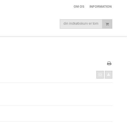
OM OS
INFORMATION
din indkøbskurv er tom