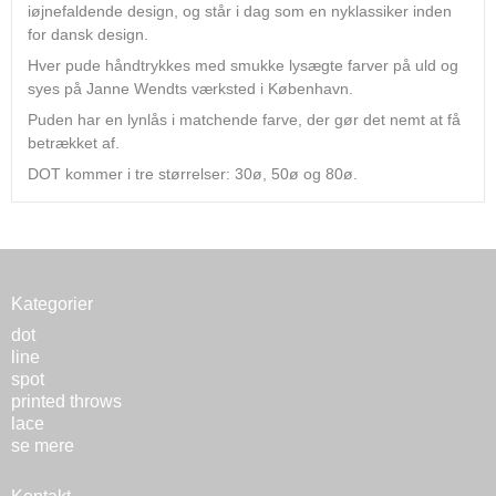
iøjnefaldende design, og står i dag som en nyklassiker inden
for dansk design.
Hver pude håndtrykkes med smukke lysægte farver på uld og
syes på Janne Wendts værksted i København.
Puden har en lynlås i matchende farve, der gør det nemt at få
betrækket af.
DOT kommer i tre størrelser: 30ø, 50ø og 80ø.
Kategorier
dot
line
spot
printed throws
lace
se mere