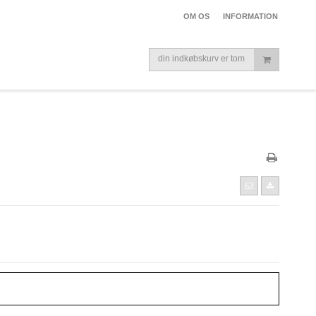
OM OS
INFORMATION
din indkøbskurv er tom