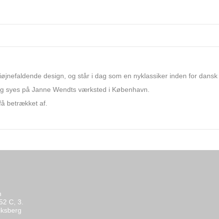
øjnefaldende design, og står i dag som en nyklassiker inden for dansk
og syes på Janne Wendts værksted i København.
få betrækket af.
n
52 C, 3.
iksberg