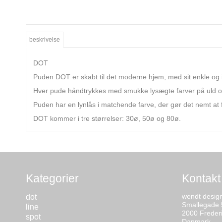
beskrivelse
DOT
Puden DOT er skabt til det moderne hjem, med sit enkle og i
Hver pude håndtrykkes med smukke lysægte farver på uld 
Puden har en lynlås i matchende farve, der gør det nemt at 
DOT kommer i tre størrelser: 30ø, 50ø og 80ø.
Kategorier
Kontakt
wendt desig
dot
Smallegade 
line
2000 Freder
spot
Danmark