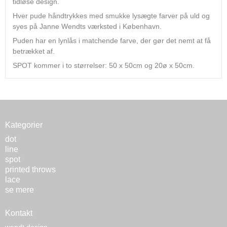
tidløse design.
Hver pude håndtrykkes med smukke lysægte farver på uld og
syes på Janne Wendts værksted i København.
Puden har en lynlås i matchende farve, der gør det nemt at få
betrækket af.
SPOT kommer i to størrelser: 50 x 50cm og 20ø x 50cm.
Kategorier
dot
line
spot
printed throws
lace
se mere
Kontakt
wendt design